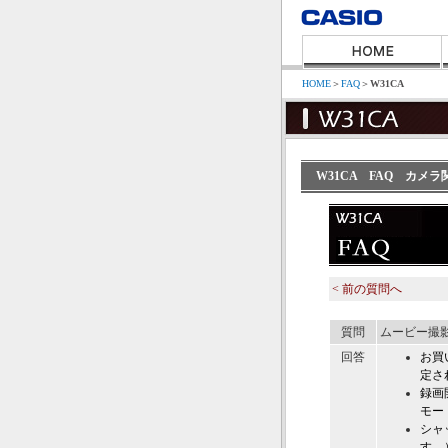
HOME
＞
FAQ
＞
W31CA
W31CA FAQ カメ
< 前の質問へ
質問
ムービー撮
回答
お買
定さ
録画
モー
シャ
す。