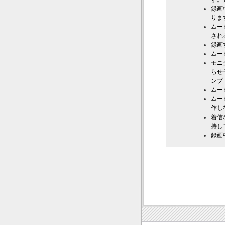
録画
りま
ムー
され
録画
ムー
モニ
らせ
ンプ
ムー
ムー
作し
着信
持し
録画