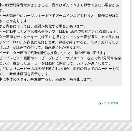
中の録音対象音が大きすぎると、音がひずんでうまく録音できない場合があ
す。
ビーの録画中にカーソルキー上下でズームインなどを行うと、操作音が録音
ることがあります。
する内容によっては、画質が劣化する場合があります。
ビー起動中はカメラお知らせランプ（LED)が緑色で数秒ごとに点滅します。
ター画面でセンターキー（録画）を押すとシャッター音が鳴り、カメラお知
ランプ（LED）が赤色に点灯します。録画が終了すると、カメラお知らせラ
（LED）が緑色で点灯して、録画終了音が鳴ります。
ビーモニター画面で約5分間何も操作しないと、待受画面に戻ります。
ビープレビュー画面やムービープレビューサブメニューなどで約5分間何も操
ないと、撮影したムービーを自動的に保存して、カメラが終了します。
などによりムービーの録画が中断された場合、着信の前までのムービーを保
て、一時停止画面を表示します。
中に本体のスタイルを変更すると、録画を一時停止します。
カメラ関連