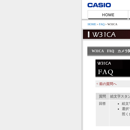
HOME
＞
FAQ
＞
W31CA
W31CA FAQ カメ
< 前の質問へ
質問
絵文字スタ
回答
絵文
選択
照く