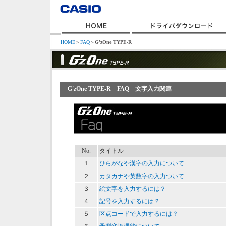
HOME
＞
FAQ
＞
G'zOne TYPE-R
G'zOne TYPE-R FAQ 文字入力関連
No.
タイトル
１
ひらがなや漢字の入力について
２
カタカナや英数字の入力ついて
３
絵文字を入力するには？
４
記号を入力するには？
５
区点コードで入力するには？