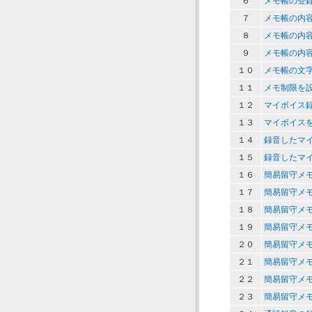
６
メモ帳の登
７
メモ帳の内
８
メモ帳の内
９
メモ帳の内
１０
メモ帳の文
１１
メモ制限を
１２
マイボイス
１３
マイボイス
１４
録音したマ
１５
録音したマ
１６
簡易留守メ
１７
簡易留守メ
１８
簡易留守メ
１９
簡易留守メ
２０
簡易留守メ
２１
簡易留守メ
２２
簡易留守メ
２３
簡易留守メ