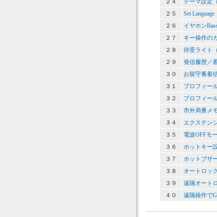
２４
テーマ設定
２５
Set Lan
２６
イヤホンBa
２７
キー操作の
２８
待受ライト
２９
発信履歴／
３０
お留守番着
３１
プロフィー
３２
プロフィー
３３
市外局番メ
３４
エクステン
３５
電波OFFモ
３６
ホットキー
３７
ホットブザ
３８
オートロッ
３９
遠隔オート
４０
遠隔操作でG'