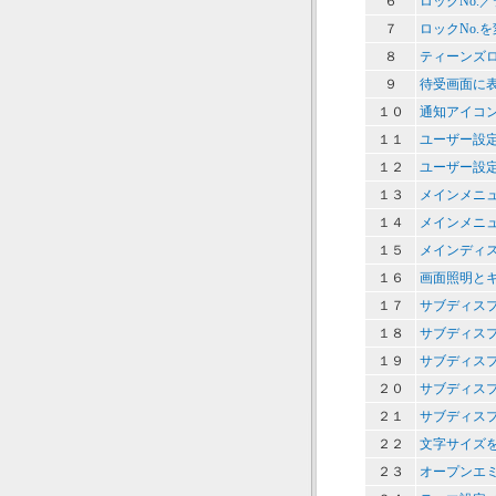
６
ロックNo.
７
ロックNo.
８
ティーンズロ
９
待受画面に
１０
通知アイコ
１１
ユーザー設
１２
ユーザー設
１３
メインメニ
１４
メインメニ
１５
メインディ
１６
画面照明と
１７
サブディス
１８
サブディス
１９
サブディス
２０
サブディス
２１
サブディス
２２
文字サイズ
２３
オープンエ