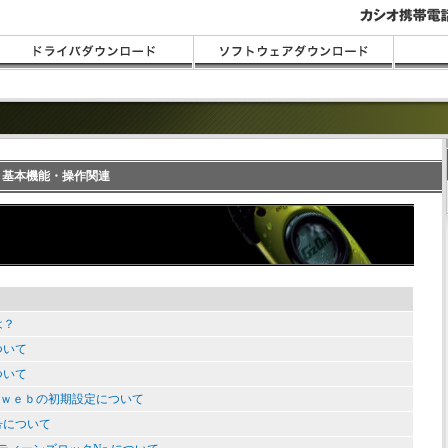
FAQ 基本機能・操作関連
は？
ついて
ついて
Zｗｅｂの初期設定について
号について