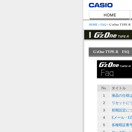
HOME
＞
FAQ
＞
G'zOne TYPE-R
G'zOne TYPE-R 
No.
タイトル
１
液晶の仕様
２
リセットに
３
初期設定に
４
Eメール・E
５
各種暗証番