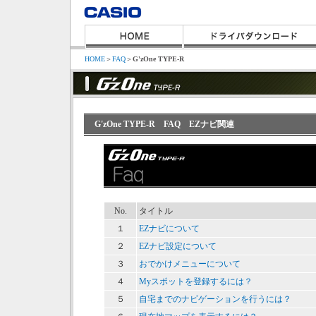
HOME
＞
FAQ
＞
G'zOne TYPE-R
G'zOne TYPE-R FAQ EZナビ関連
No.
タイトル
１
EZナビについて
２
EZナビ設定について
３
おでかけメニューについて
４
Myスポットを登録するには？
５
自宅までのナビゲーションを行うには？