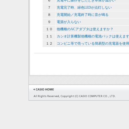
６
充電中に操作をしたとき本体が温かい
７
充電完了時、緑色LEDが点灯しない
８
充電開始／充電終了時に音が鳴る
９
電源が入らない
１０
他機種のACアダプタは使えますか？
１１
カシオ計算機製他機種の電池パックは使えま
１２
コンビニ等で売っている簡易型の充電器を使