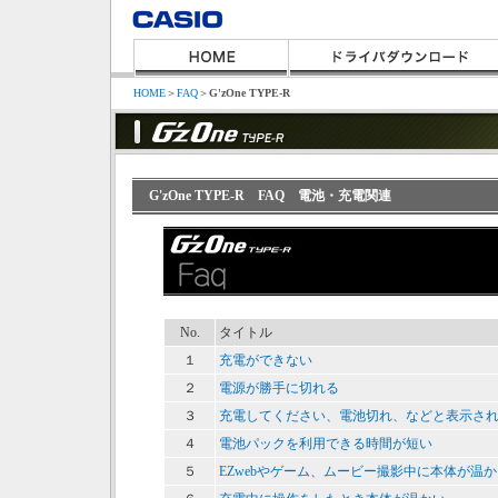
HOME
＞
FAQ
＞
G'zOne TYPE-R
G'zOne TYPE-R FAQ 電池・充電関連
No.
タイトル
１
充電ができない
２
電源が勝手に切れる
３
充電してください、電池切れ、などと表示さ
４
電池パックを利用できる時間が短い
５
EZwebやゲーム、ムービー撮影中に本体が温