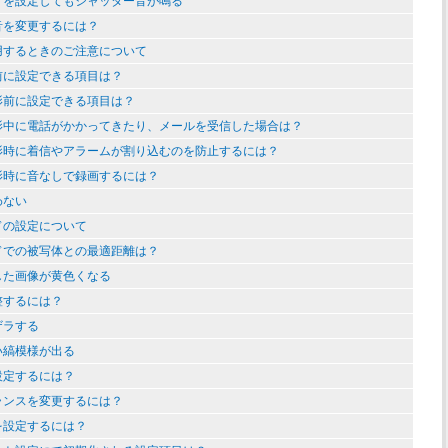
ドを設定してもシャッター音が鳴る
音を変更するには？
用するときのご注意について
前に設定できる項目は？
影前に設定できる項目は？
影中に電話がかかってきたり、メールを受信した場合は？
影時に着信やアラームが割り込むのを防止するには？
影時に音なしで録画するには？
わない
ドの設定について
ドでの被写体との最適距離は？
した画像が黄色くなる
整するには？
ザラする
い縞模様が出る
設定するには？
ランスを変更するには？
を設定するには？