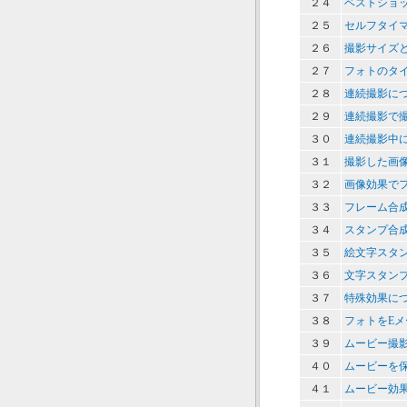
２４
ベストショ
２５
セルフタイ
２６
撮影サイズ
２７
フォトのタ
２８
連続撮影に
２９
連続撮影で
３０
連続撮影中
３１
撮影した画
３２
画像効果で
３３
フレーム合
３４
スタンプ合
３５
絵文字スタ
３６
文字スタン
３７
特殊効果に
３８
フォトをE
３９
ムービー撮
４０
ムービーを
４１
ムービー効