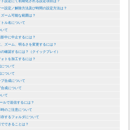
ット設定にて初期化される設定項目は？
マー設定／解除方法及び時間の設定方法は？
とズーム可能な範囲は？
イトル名について
ついて
撮影中に中止するには？
に、ズーム、明るさを変更するには？
像の確認するには？（クイックプレイ）
フォトを加工するには？
成について
成について
ンプ合成について
プ合成について
ついて
メールで送信するには？
影時のご注意について
保存するフォルダについて
果でできることは？