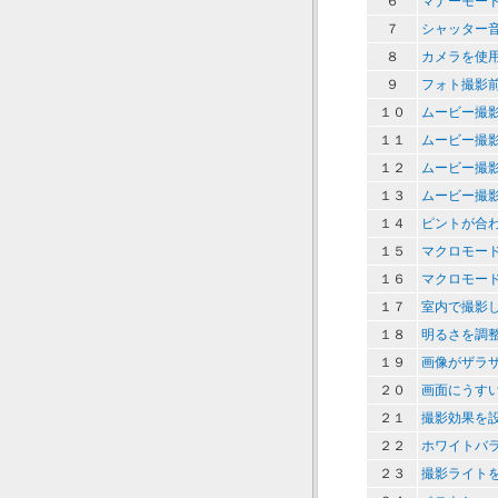
６
マナーモー
７
シャッター
８
カメラを使
９
フォト撮影
１０
ムービー撮
１１
ムービー撮
１２
ムービー撮
１３
ムービー撮
１４
ピントが合
１５
マクロモー
１６
マクロモー
１７
室内で撮影
１８
明るさを調
１９
画像がザラ
２０
画面にうす
２１
撮影効果を
２２
ホワイトバ
２３
撮影ライト