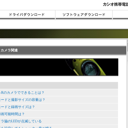
AQ カメラ関連
TYPE-Rのカメラでできることは？
モードと撮影サイズの容量は？
モードと録画サイズは？
録画可能時間は？
ラ脇のLEDが点滅している