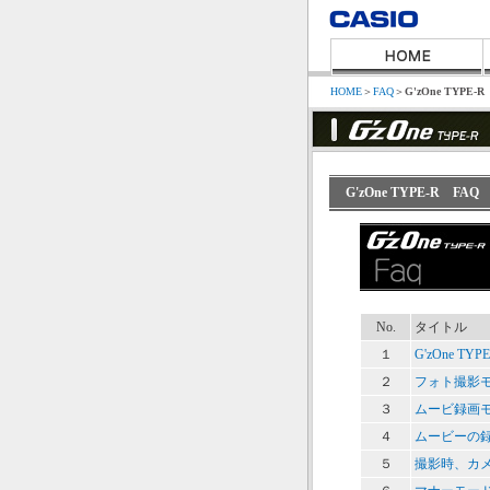
HOME
＞
FAQ
＞
G'zOne TYPE-R
G'zOne TYPE-R F
No.
タイトル
１
G'zOne 
２
フォト撮影
３
ムービ録画
４
ムービーの
５
撮影時、カメ